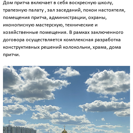
Дом притча включает в себя воскресную школу,
трапезную палату , зал заседаний, покои настоятеля,
помещения притча, администрации, охраны,
иконописную мастерскую, технические и
хозяйственные помещения. В рамках заключенного
договора осуществляется комплексная разработка
конструктивных решений колокольни, храма, дома
притчи.
Калькулятор
расчёта
стоимости
работ
Вид
работ
?