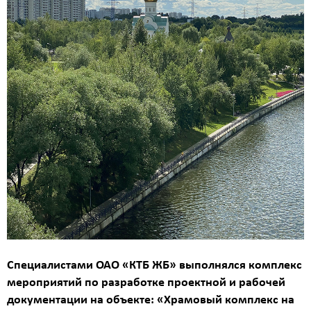
Площадь
?
Назначение
здания
?
Стоимость
Специалистами ОАО «КТБ ЖБ» выполнялся
комплекс
работ
мероприятий по разработке проектной и рабочей
0
документации на объекте: «Храмовый комплекс на