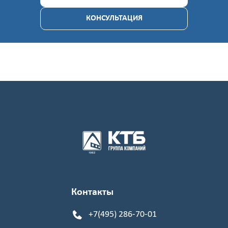
Введите
код
КОНСУЛЬТАЦИЯ
с
картинки
Я согласен на
обработку
персональных
данных
Контакты
+7(495) 286-70-01