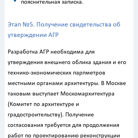
пояснительная записка.
Калькулятор
Этап №5. Получение свидетельства об
расчёта
утверждении АГР
стоимости
работ
Разработка АГР необходима для
утверждения внешнего облика здания и его
Вид
работ
технико-экономических парпметров
?
местными органами архитектуры. В Москве
таковым выступает Москомархитектура
(Комитет по архитектуре и
Площадь
?
градостроительству). Получение
согласования требуется для продолжения
работ по проектированию реконструкции