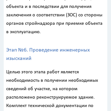
Назначение
здания
объекта и в последствии для получения
?
заключения о соответствии (ЗОС) со стороны
органов стройнадзора при приемке объекта
в эксплуатацию.
Стоимость
Этап №6. Проведение инженерных
работ
изысканий
0
Целью этого этапа работ является
р
необходимость в получении необходимых
сведений об участке, на котором
Стоимость
с
расположено реконструируемое здание.
учетом
НДС
Комплект технической документации по