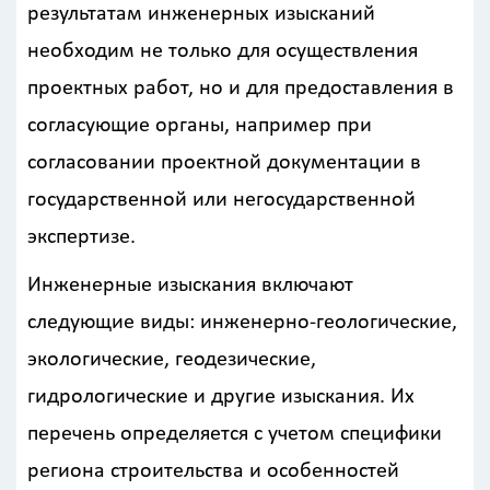
результатам инженерных изысканий
Получить
необходим не только для осуществления
детальный
расчёт
проектных работ, но и для предоставления в
согласующие органы, например при
согласовании проектной документации в
государственной или негосударственной
экспертизе.
Инженерные изыскания включают
Введите
следующие виды: инженерно-геологические,
код
с
экологические, геодезические,
картинки
гидрологические и другие изыскания. Их
Я согласен на
перечень определяется с учетом специфики
обработку
региона строительства и особенностей
персональных