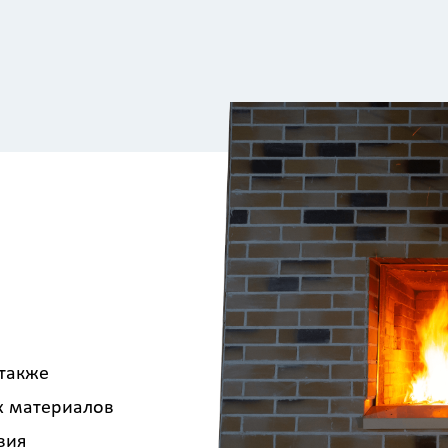
 также
х материалов
вия