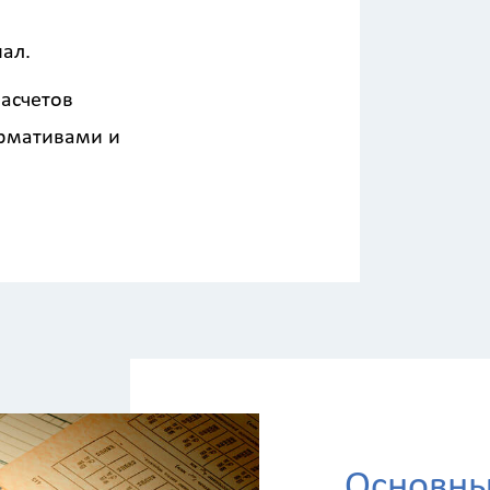
ал.
асчетов
ормативами и
Основны