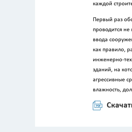
каждой строит
Первый раз об
проводится не 
ввода сооруже
как правило, р
инженерно-тех
Калькулятор
зданий, на кот
агрессивные ср
Вид работ
?
влажность, дол
Скачат
Площадь
?