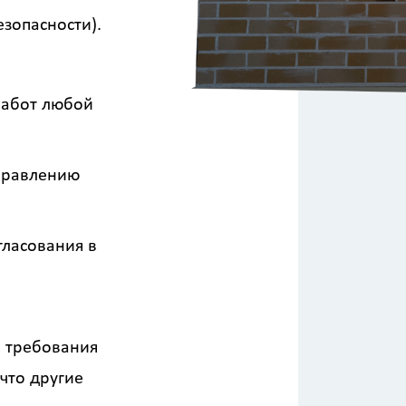
зопасности).
работ любой
аправлению
гласования в
е требования
что другие