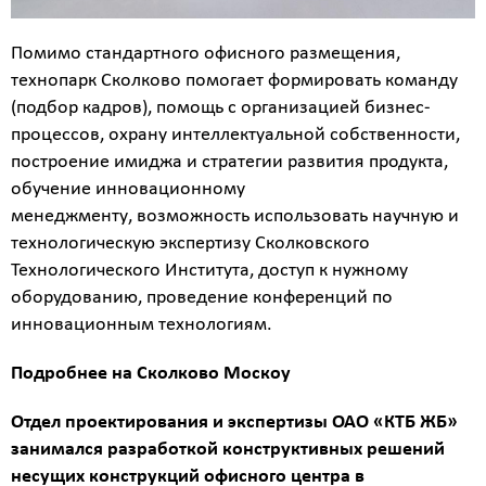
Стоимость
Помимо стандартного офисного размещения,
работ
технопарк Сколково помогает формировать команду
0
(подбор кадров), помощь с организацией бизнес-
процессов, охрану интеллектуальной собственности,
р
построение имиджа и стратегии развития продукта,
обучение инновационному
менеджменту, возможность использовать научную и
Стоимость
технологическую экспертизу Сколковского
с
учетом
Технологического Института, доступ к нужному
НДС
оборудованию, проведение конференций по
инновационным технологиям.
Получить
детальный
Подробнее на Сколково Москоу
расчёт
Отдел проектирования и экспертизы ОАО «КТБ ЖБ»
занимался разработкой конструктивных решений
несущих конструкций офисного центра в