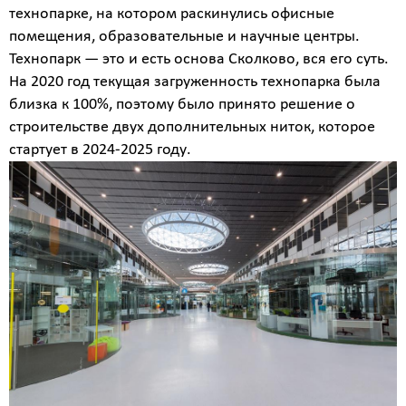
работ
технопарке, на котором раскинулись офисные
помещения, образовательные и научные центры.
Вид
Технопарк — это и есть основа Сколково, вся его суть.
работ
На 2020 год текущая загруженность технопарка была
?
близка к 100%, поэтому было принято решение о
строительстве двух дополнительных ниток, которое
стартует в 2024-2025 году.
Площадь
?
Назначение
здания
?