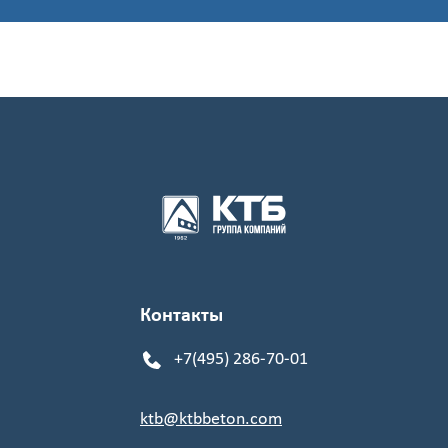
р
Стоимость
с
учетом
НДС
Получить
детальный
расчёт
Контакты
+7(495) 286-70-01
ktb@ktbbeton.com
Введите
код