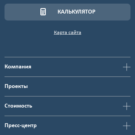
с
картинки
КАЛЬКУЛЯТОР
Я согласен на
Карта сайта
обработку
персональных
данных
Компания
Проекты
Стоимость
Пресс-центр