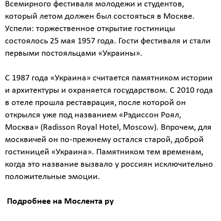
Всемирного фестиваля молодежи и студентов,
?
который летом должен был состояться в Москве.
Успели: торжественное открытие гостиницы
состоялось 25 мая 1957 года. Гости фестиваля и стали
первыми постояльцами «Украины».
С 1987 года «Украина» считается памятником истории
Стоимость
и архитектуры и охраняется государством. С 2010 года
работ
в отеле прошла реставрация, после которой он
0
открылся уже под названием «Рэдиссон Роял,
Москва» (Radisson Royal Hotel, Moscow). Впрочем, для
р
москвичей он по-прежнему остался старой, доброй
гостиницей «Украина». Памятником тем временам,
когда это название вызвало у россиян исключительно
Стоимость
положительные эмоции.
с
учетом
НДС
Подробнее на Мослента ру