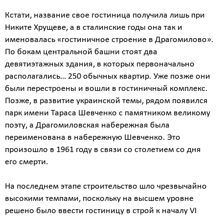
Кстати, название свое гостиница получила лишь при
Калькулятор
Никите Хрущеве, а в сталинские годы она так и
именовалась «гостиничное строение в Драгомилово».
расчёта
По бокам центральной башни стоят два
стоимости
девятиэтажных здания, в которых первоначально
работ
располагались… 250 обычных квартир. Уже позже они
были перестроены и вошли в гостиничный комплекс.
Вид
работ
Позже, в развитие украинской темы, рядом появился
?
парк имени Тараса Шевченко с памятником великому
поэту, а Драгомиловская набережная была
переименована в набережную Шевченко. Это
произошло в 1961 году в связи со столетием со дня
Площадь
его смерти.
?
На последнем этапе строительство шло чрезвычайно
высокими темпами, поскольку на высшем уровне
решено было ввести гостиницу в строй к началу VI
Назначение
здания