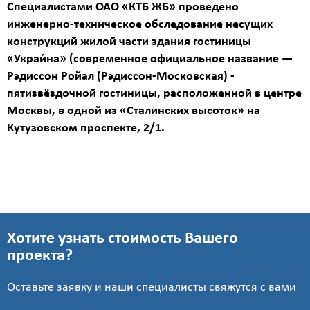
Получить
Специалистами ОАО «КТБ ЖБ» проведено
детальный
инженерно-техническое обследование несущих
расчёт
конструкций жилой части здания гостиницы
«Украи́на» (современное официальное название —
Рэдиссон Ройал (Рэдиссон-Московская) -
пятизвёздочной гостиницы, расположенной в центре
Москвы, в одной из «Сталинских высоток» на
Кутузовском проспекте, 2/1.
Введите
код
с
картинки
Хотите узнать стоимость Вашего
проекта?
Я согласен на
обработку
Оставьте заявку и наши специалисты свяжутся с вами
персональных
данных