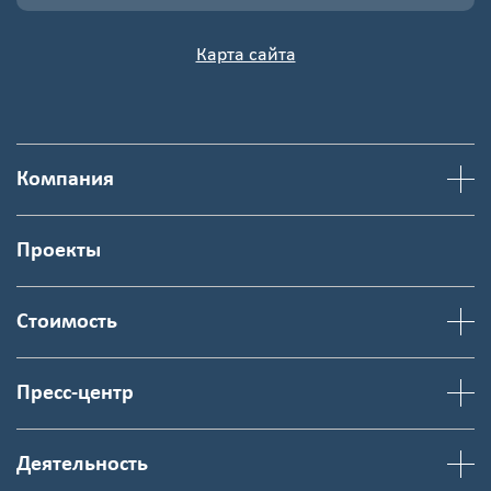
картинки
Карта сайта
Я согласен на
обработку
персональных
данных
Компания
Проекты
Стоимость
Пресс-центр
Деятельность