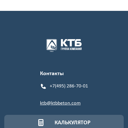
Стоимость
с
учетом
НДС
Получить
детальный
расчёт
Контакты
+7(495) 286-70-01
ktb@ktbbeton.com
Введите
код
КАЛЬКУЛЯТОР
с