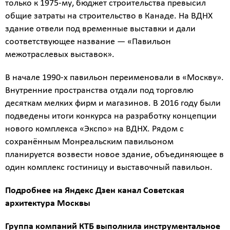
только к 1975-му, бюджет строительства превысил
общие затраты на строительство в Канаде. На ВДНХ
здание отвели под временные выставки и дали
соответствующее название — «Павильон
межотраслевых выставок».
В начале 1990-х павильон переименовали в «Москву».
Внутренние пространства отдали под торговлю
Калькулятор
десяткам мелких фирм и магазинов. В 2016 году были
расчёта
подведены итоги конкурса на разработку концепции
стоимости
нового комплекса «Экспо» на ВДНХ. Рядом с
сохранённым Монреальским павильоном
работ
планируется возвести новое здание, объединяющее в
Вид
один комплекс гостиницу и выставочный павильон.
работ
?
Подробнее на Яндекс Дзен канал
Советская
архитектура Москвы
Группа компаний КТБ выполнила и
нструментальное