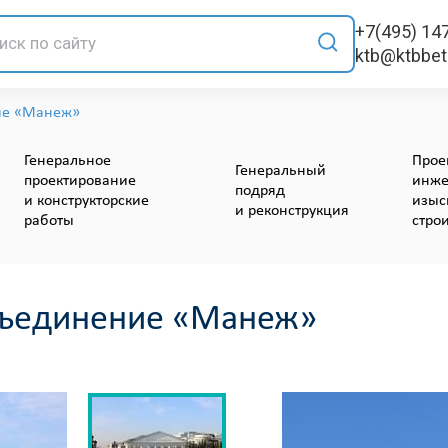
+7(495) 14
ktb@ktbbe
ие «Манеж»
Генеральное
Прое
Генеральный
проектирование
инже
подряд
и конструкторские
изыс
и реконструкция
работы
стро
бъединение «Манеж»