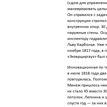
(«дом для упражнений
маневрировать целый
Он справился с зада
конструкции стропил
внутренних опор. 30
наружные стены. Ос
инспектору гидравли
Льву Карбонье. Уже ч
ноября 1817 года, в
«Экзерциргауз» был 
Инновационная по те
в июле 1818 года две
повторилась. Поэтом
Манеж пришлось нем
их стало 45 вместо 3
потолок. Лепнина и 
спустя год — за них