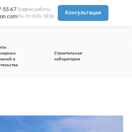
7-55-67
График работы:
Консультация
ton.com
Пн-Пт 9:00-18:00
кты
нерных
Строительная
каний в
лаборатория
ительстве