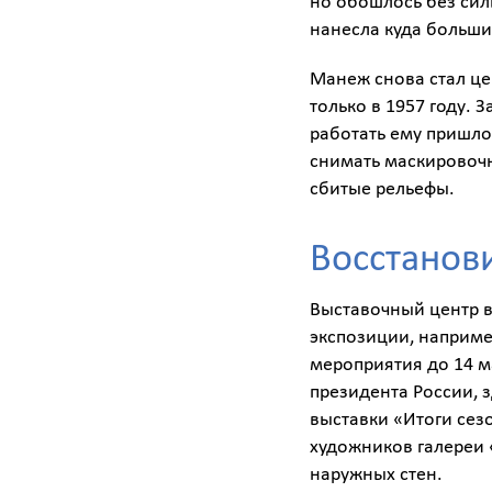
но обошлось без сил
нанесла куда больши
Манеж снова стал ц
только в 1957 году. 
работать ему пришло
снимать маскировочн
сбитые рельефы.
Восстанов
Выставочный центр 
экспозиции, наприме
мероприятия до 14 ма
президента России, 
выставки «Итоги се
художников галереи 
наружных стен.