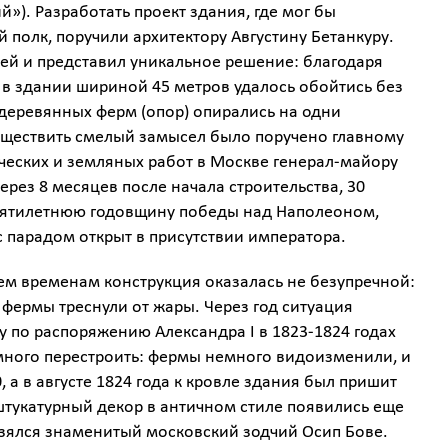
»). Разработать проект здания, где мог бы
 полк, поручили архитектору Августину Бетанкуру.
чей и представил уникальное решение: благодаря
 в здании шириной 45 метров удалось обойтись без
 деревянных ферм (опор) опирались на одни
уществить смелый замысел было поручено главному
ческих и земляных работ в Москве генерал-майору
ерез 8 месяцев после начала строительства, 30
 пятилетнюю годовщину победы над Наполеоном,
с парадом открыт в присутствии императора.
м временам конструкция оказалась не безупречной:
 фермы треснули от жары. Через год ситуация
у по распоряжению Александра I в 1823-1824 годах
ного перестроить: фермы немного видоизменили, и
0, а в августе 1824 года к кровле здания был пришит
штукатурный декор в античном стиле появились еще
 взялся знаменитый московский зодчий Осип Бове.