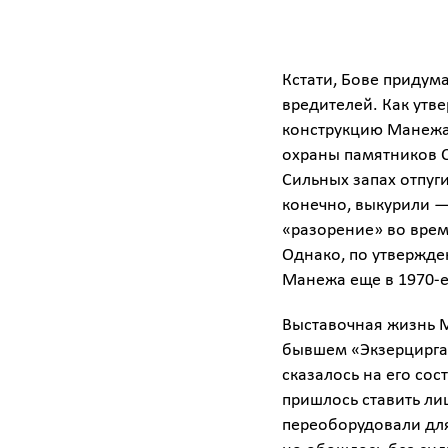
Кстати, Бове придум
вредителей. Как утв
конструкцию Манежа
охраны памятников С
Сильных запах отпуги
конечно, выкурили —
«разорение» во врем
Однако, по утвержден
Манежа еще в 1970-е
Выставочная жизнь М
бывшем «Экзерциргау
сказалось на его сос
пришлось ставить ли
переоборудовали для