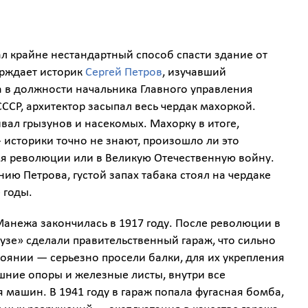
ал крайне нестандартный способ спасти здание от
ерждает историк
Сергей Петров
, изучавший
 в должности начальника Главного управления
ССР, архитектор засыпал весь чердак махоркой.
вал грызунов и насекомых. Махорку в итоге,
 историки точно не знают, произошло ли это
я революции или в Великую Отечественную войну.
ию Петрова, густой запах табака стоял на чердаке
 годы.
анежа закончилась в 1917 году. После революции в
зе» сделали правительственный гараж, что сильно
тоянии — серьезно просели балки, для их укрепления
шние опоры и железные листы, внутри все
 машин. В 1941 году в гараж попала фугасная бомба,