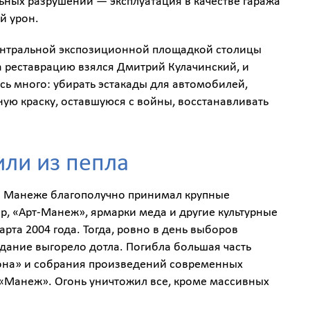
ьных разрушений — эксплуатация в качестве гаража
й урон.
ентральной экспозиционной площадкой столицы
За реставрацию взялся Дмитрий Кулачинский, и
сь много: убирать эстакады для автомобилей,
ую краску, оставшуюся с войны, восстанавливать
или из пепла
в Манеже благополучно принимал крупные
р, «Арт-Манеж», ярмарки меда и другие культурные
рта 2004 года. Тогда, ровно в день выборов
здание выгорело дотла. Погибла большая часть
зона» и собрания произведений современных
«Манеж». Огонь уничтожил все, кроме массивных