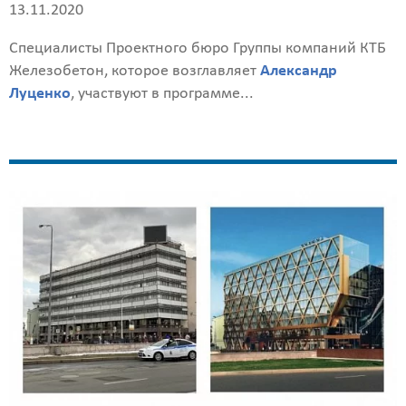
13.11.2020
Назначение
здания
Специалисты Проектного бюро Группы компаний КТБ
?
Железобетон, которое возглавляет
Александр
Луценко
, участвуют в программе...
Стоимость
работ
0
р
Стоимость
с
учетом
НДС