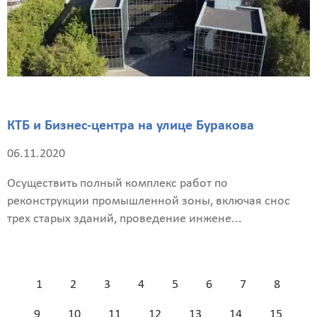
персональных
данных
КТБ и Бизнес-центра на улице Буракова
06.11.2020
Осуществить полный комплекс работ по
реконструкции промышленной зоны, включая снос
трех старых зданий, проведение инжене...
1
2
3
4
5
6
7
8
9
10
11
12
13
14
15