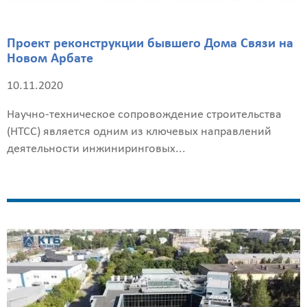
Получить
Проект реконструкции бывшего Дома Связи на
детальный
Новом Арбате
расчёт
10.11.2020
Научно-техническое сопровождение строительства
(НТСС) является одним из ключевых направлений
деятельности инжиниринговых...
Введите
код
с
картинки
Я согласен на
обработку