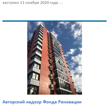
заступил 11 ноября 2020 года ...
Калькулятор
расчёта
стоимости
работ
Вид
работ
?
Площадь
?
Авторский надзор Фонда Реновации