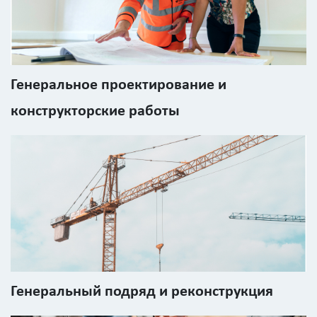
Площадь
Генеральное проектирование и
?
конструкторские работы
Назначение
здания
?
Стоимость
работ
Генеральный подряд и реконструкция