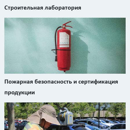
Строительная лаборатория
Введите
код
с
картинки
Я согласен на
обработку
персональных
данных
Пожарная безопасность и сертификация
продукции