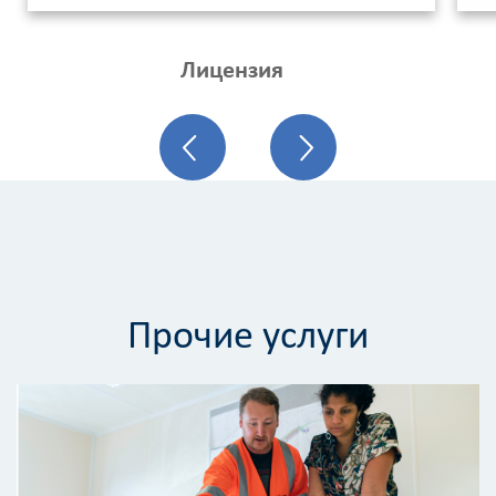
Лицензия
Калькулятор
Прочие услуги
расчёта
стоимости
работ
Вид
работ
?