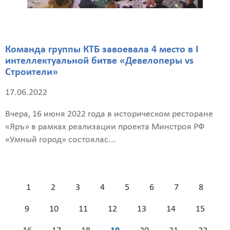
Команда группы КТБ завоевала 4 место в I
интеллектуальной битве «Девелоперы vs
Строители»
17.06.2022
Вчера, 16 июня 2022 года в историческом ресторане
«Яръ» в рамках реализации проекта Минстроя РФ
«Умный город» состоялас...
1
2
3
4
5
6
7
8
9
10
11
12
13
14
15