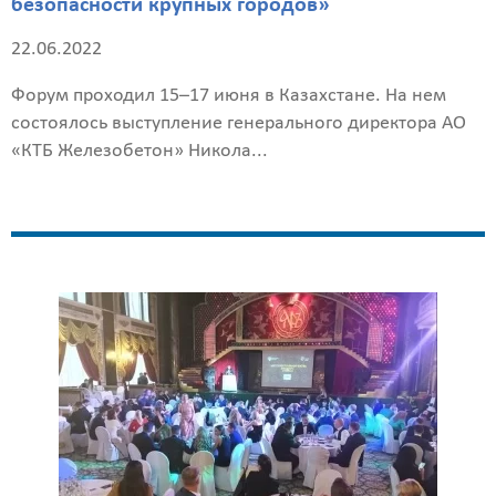
безопасности крупных городов»
22.06.2022
Введите
код
Форум проходил 15–17 июня в Казахстане. На нем
с
состоялось выступление генерального директора АО
картинки
«КТБ Железобетон» Никола...
Я согласен на
обработку
персональных
данных