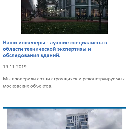
с
учетом
НДС
Получить
детальный
расчёт
Наши инженеры - лучшие специалисты в
области технической экспертизы и
обследования зданий.
19.11.2019
Мы проверили сотни строящихся и реконструируемых
московских объектов.
Введите
код
с
картинки