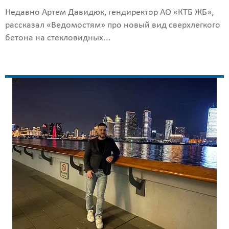
Недавно Артем Давидюк, гендиректор АО «КТБ ЖБ»,
рассказал «Ведомостям» про новый вид сверхлегкого
бетона на стекловидных...
Калькулятор
расчёта
стоимости
работ
Вид
работ
?
Площадь
?