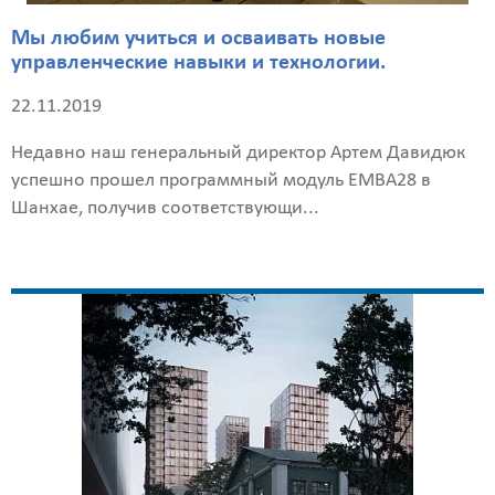
Мы любим учиться и осваивать новые
управленческие навыки и технологии.
Назначение
22.11.2019
здания
?
Недавно наш генеральный директор Артем Давидюк
успешно прошел программный модуль EMBA28 в
Шанхае, получив соответствующи...
Стоимость
работ
0
р
Стоимость