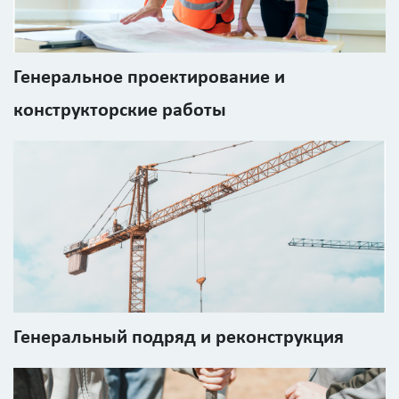
?
Генеральное проектирование и
конструкторские работы
Стоимость
работ
0
р
Стоимость
с
учетом
Генеральный подряд и реконструкция
НДС
Получить