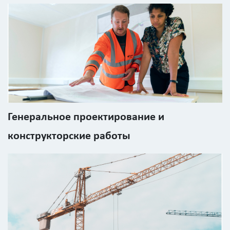
работ
0
р
Стоимость
с
учетом
Генеральное проектирование и
НДС
конструкторские работы
Получить
детальный
расчёт