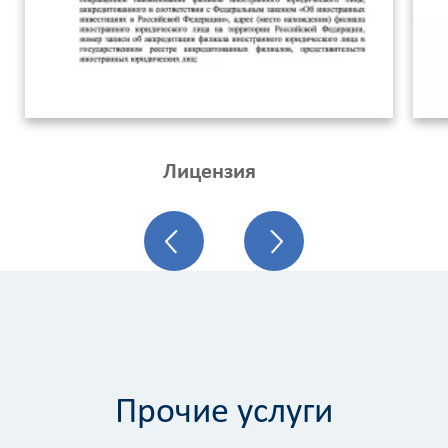
Вид
работ
?
Площадь
Лицензия
?
Назначение
здания
?
Прочие услуги
Стоимость