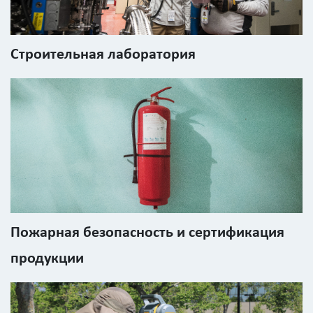
Получить
детальный
расчёт
Строительная лаборатория
Введите
код
с
Пожарная безопасность и сертификация
картинки
продукции
Я согласен на
обработку
персональных