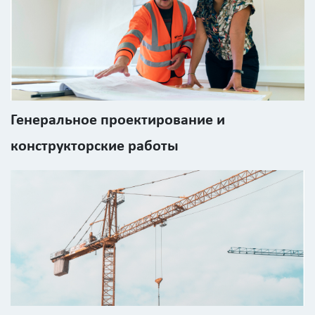
Калькулятор
расчёта
стоимости
работ
Генеральное проектирование и
Вид
конструкторские работы
работ
?
Площадь
?