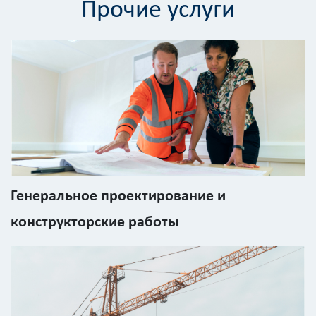
Прочие услуги
Калькулятор
расчёта
стоимости
работ
Вид
работ
Генеральное проектирование и
?
конструкторские работы
Площадь
?