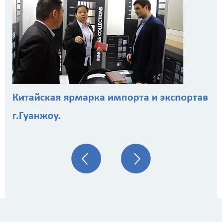
Китайская ярмарка импорта и экспортав
г.Гуанжоу.