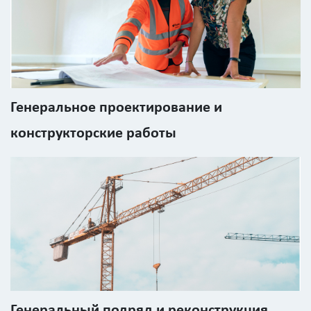
?
Площадь
?
Генеральное проектирование и
конструкторские работы
Назначение
здания
?
Стоимость
работ
Генеральный подряд и реконструкция