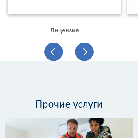
Лицензия
Калькулятор
расчёта
Прочие услуги
стоимости
работ
Вид
работ