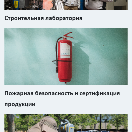
Введите
Строительная лаборатория
код
с
картинки
Я согласен на
обработку
персональных
данных
Пожарная безопасность и сертификация
продукции