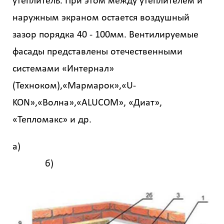
утеплитель. При этом между утеплителем и
наружным экраном остается воздушный
зазор порядка 40 - 100мм. Вентилируемые
фасады представлены отечественными
системами «Интернал»
(Техноком),«Мармарок»,«U-
KON»,«Волна»,«ALUCOM», «Диат»,
«Тепломакс» и др.
а)
б)