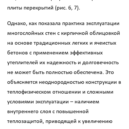
Назначение
здания
плиты перекрытий (рис. 6, 7).
?
Однако, как показала практика эксплуатации
многослойных стен с кирпичной облицовкой
на основе традиционных легких и ячеистых
бетонов с применением эффективных
Стоимость
работ
утеплителей их надежность и долговечность
0
не может быть полностью обеспечена. Это
объясняется неоднородностью конструкции в
р
теплофизическом отношении и сложными
условиями эксплуатации – наличием
Стоимость
с
внутреннего слоя с повышенной
учетом
теплозащитой, приводящей к увеличению
НДС