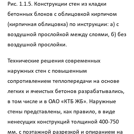
Рис. 1.1.5. Конструкции стен из кладки
бетонных блоков с облицовкой кирпичом
Калькулятор
(кирпичная облицовка) по инструкции: а) с
расчёта
воздушной прослойкой между слоями, б) без
стоимости
воздушной прослойки.
работ
Технические решения современных
Вид
работ
наружных стен с повышенным
?
сопротивлением теплопередачи на основе
легких и ячеистых бетонов разрабатывались,
в том числе и в ОАО «КТБ ЖБ». Наружные
Площадь
?
стены представлены, как правило, в виде
ненесущих конструкций толщиной 400-750
мм, с поэтажной разрезкой и опиранием на