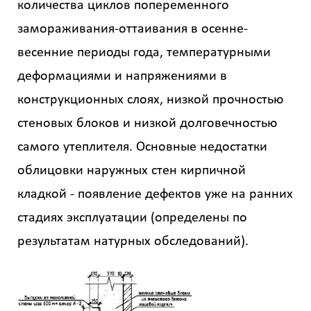
количества циклов попеременного
Получить
замораживания-оттаивания в осенне-
детальный
расчёт
весенние периоды года, температурными
деформациями и напряжениями в
конструкционных слоях, низкой прочностью
стеновых блоков и низкой долговечностью
самого утеплителя. Основные недостатки
облицовки наружных стен кирпичной
кладкой - появление дефектов уже на ранних
Введите
код
стадиях эксплуатации (определены по
с
картинки
результатам натурных обследований).
Я согласен на
обработку
персональных