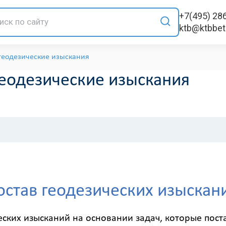
+7(495) 28
ktb@ktbbe
геодезические изыскания
еодезические изыскания
остав геодезических изыскан
еских изысканий на основании задач, которые пос