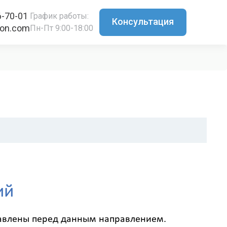
6-70-01
График работы:
Консультация
ton.com
Пн-Пт 9:00-18:00
ий
тавлены перед данным направлением.