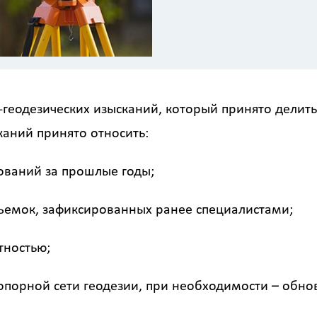
-геодезических изысканий, который принято делить
аний принято относить:
ований за прошлые годы;
ъемок, зафиксированных ранее специалистами;
тностью;
опорной сети геодезии, при необходимости – обн