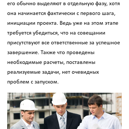
Назначение
его обычно выделяют в отдельную фазу, хотя
здания
она начинается фактически с первого шага,
?
инициации проекта. Ведь уже на этом этапе
требуется убедиться, что на совещании
присутствуют все ответственные за успешное
завершение. Также что проведены
Стоимость
работ
необходимые расчеты, поставлены
0
реализуемые задачи, нет очевидных
проблем с запуском.
р
Стоимость
с
учетом
НДС