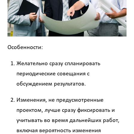
Получить
детальный
расчёт
Особенности:
Желательно сразу спланировать
периодические совещания с
обсуждением результатов.
Введите
код
с
Изменения, не предусмотренные
картинки
проектом, лучше сразу фиксировать и
Я согласен на
учитывать во время дальнейших работ,
обработку
включая вероятность изменения
персональных