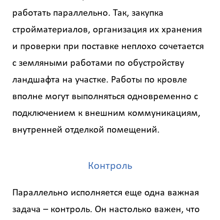
работать параллельно. Так, закупка
стройматериалов, организация их хранения
Калькулятор
и проверки при поставке неплохо сочетается
расчёта
с земляными работами по обустройству
стоимости
ландшафта на участке. Работы по кровле
работ
вполне могут выполняться одновременно с
Вид
работ
подключением к внешним коммуникациям,
?
внутренней отделкой помещений.
Контроль
Площадь
?
Параллельно исполняется еще одна важная
задача – контроль. Он настолько важен, что