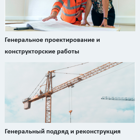
здания
?
Генеральное проектирование и
конструкторские работы
Стоимость
работ
0
р
Стоимость
с
учетом
НДС
Генеральный подряд и реконструкция