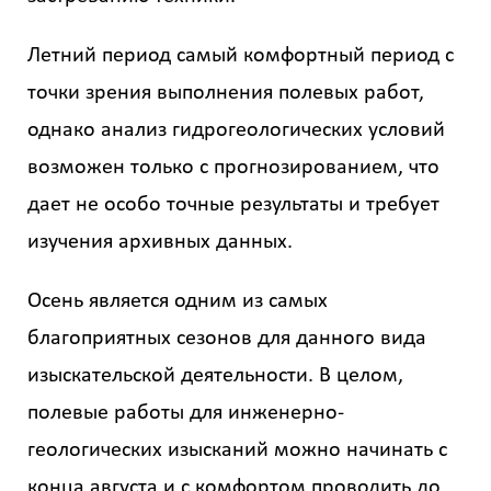
?
Летний период самый комфортный период с
точки зрения выполнения полевых работ,
однако анализ гидрогеологических условий
возможен только с прогнозированием, что
Стоимость
работ
дает не особо точные результаты и требует
0
изучения архивных данных.
р
Осень является одним из самых
благоприятных сезонов для данного вида
Стоимость
изыскательской деятельности. В целом,
с
учетом
полевые работы для инженерно-
НДС
геологических изысканий можно начинать с
Получить
конца августа и с комфортом проводить до