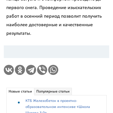
детальный
первого снега. Проведение изыскательских
расчёт
работ в осенний период позволит получить
наиболее достоверные и качественные
результаты.
Введите
код
с
картинки
Я согласен на
Новые статьи
Популярные статьи
обработку
КТБ Железобетон в проектно-
персональных
образовательном интенсиве «Школа
данных