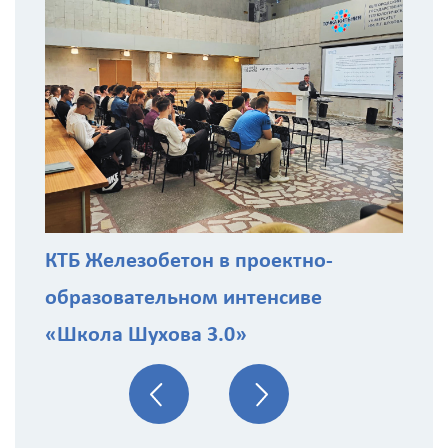
С
з
КТБ Железобетон в проектно-
образовательном интенсиве
«Школа Шухова 3.0»