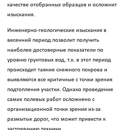
качестве отобранных образцов и осложнит
Калькулятор
изыскания.
расчёта
стоимости
Инженерно-геологические изыскания в
работ
весенний период позволит получить
наиболее достоверные показатели по
Вид
работ
уровню грунтовых вод, т.к. в этот период
?
происходит таяние снежного покрова и
выявляются все критичные с точки зрения
подтопления участки. Однако проведение
Площадь
?
самих полевых работ осложнено с
организационной точки зрения из-за
размытых дорог, что может привести к
Назначение
здания
застреванию техники.