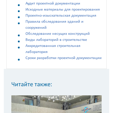
Введите
Аудит проектной документации
код
Исходные материалы для проектирования
с
Проектно-изыскательская документация
картинки
Правила обследования зданий и
сооружений
Я согласен на
Обследование несущих конструкций
обработку
Виды лабораторий в строительстве
персональных
Аккредитованная строительная
данных
лаборатория
Сроки разработки проектной документации
Читайте также:
С