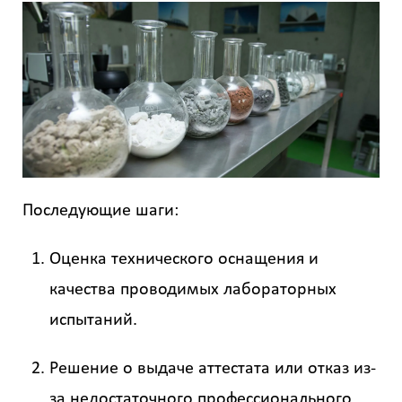
Последующие шаги:
Калькулятор
расчёта
Оценка технического оснащения и
стоимости
качества проводимых лабораторных
работ
испытаний.
Вид
работ
Решение о выдаче аттестата или отказ из-
?
за недостаточного профессионального