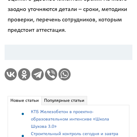
р
заодно уточняются детали – сроки, методики
проверки, перечень сотрудников, которым
Стоимость
предстоит аттестация.
с
учетом
НДС
Получить
детальный
расчёт
Новые статьи
Популярные статьи
КТБ Железобетон в проектно-
образовательном интенсиве «Школа
Шухова 3.0»
Строительный контроль сегодня и завтра