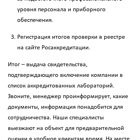
уровня персонала и приборного
обеспечения.
Площадь
?
Регистрация итогов проверки в реестре
на сайте Росаккредитации.
Назначение
здания
Итог – выдача свидетельства,
?
подтверждающего включение компании в
список аккредитованных лабораторий.
Звоните, менеджер проинформирует, какие
документы, информация понадобится для
Стоимость
сотрудничества. Наши специалисты
работ
выезжают на объект для предварительной
0
оценки в удобное клиентам время. На месте