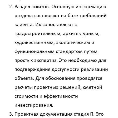
Раздел эскизов. Основную информацию
раздела составляют на базе требований
Калькулятор
клиента. Их сопоставляют с
расчёта
градостроительным, архитектурным,
стоимости
художественным, экологическим и
работ
функциональным стандартом путем
Вид
работ
простых экспертиз. Это необходимо для
?
подтверждения доступности реализации
объекта. Для обоснования проводятся
расчеты проектных решений, сметной
Площадь
стоимости и эффективности
?
инвестирования.
Проектная документация стадия П. Это