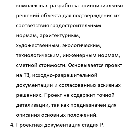
Назначение
комплексная разработка принципиальных
здания
?
решений объекта для подтверждения их
соответствия градостроительным
нормам, архитектурным,
художественным, экологическим,
Стоимость
технологическим, инженерным нормам,
работ
сметной стоимости. Основывается проект
0
на ТЗ, исходно-разрешительной
документации и согласованных эскизных
р
решениях. Проект не содержит точной
детализации, так как предназначен для
Стоимость
с
описания основных положений.
учетом
НДС
Проектная документация стадия Р.