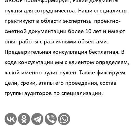
GROUP проинформирует, какие документы
нужны для сотрудничества. Наши специалисты
практикуют в области экспертизы проектно-
сметной документации более 10 лет и имеют
Калькулятор
расчёта
опыт работы с различными объектами.
стоимости
Предварительная консультация бесплатная. В
работ
ходе консультации мы с клиентом определяем,
Вид
какой именно аудит нужен. Также фиксируем
работ
цели, сроки, этапы его проведения, состав
?
группы аудиторов по специализации.
Площадь
?