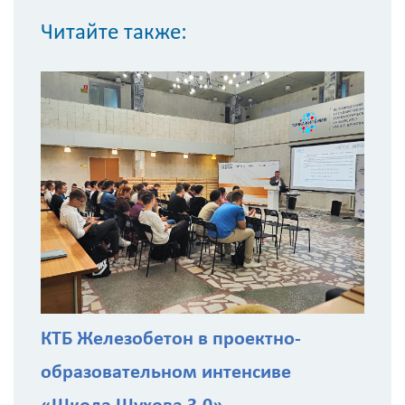
НДС
Читайте также:
Получить
детальный
расчёт
С
з
Введите
код
с
картинки
КТБ Железобетон в проектно-
образовательном интенсиве
Я согласен на
обработку