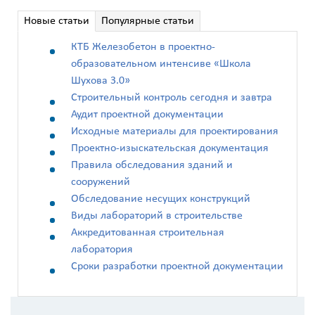
Новые статьи
Популярные статьи
Назначение
здания
КТБ Железобетон в проектно-
?
образовательном интенсиве «Школа
Шухова 3.0»
Строительный контроль сегодня и завтра
Аудит проектной документации
Исходные материалы для проектирования
Проектно-изыскательская документация
Стоимость
работ
Правила обследования зданий и
сооружений
0
Обследование несущих конструкций
Виды лабораторий в строительстве
р
Аккредитованная строительная
лаборатория
Сроки разработки проектной документации
Стоимость
с
учетом