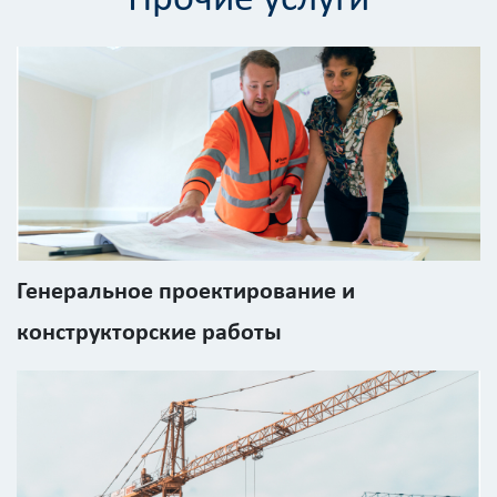
Вид
работ
?
Площадь
?
Генеральное проектирование и
Назначение
здания
конструкторские работы
?