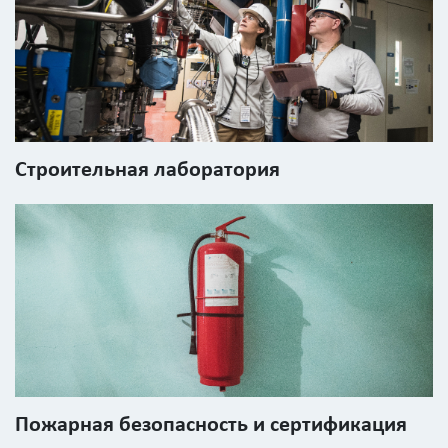
Введите
код
с
картинки
Строительная лаборатория
Я согласен на
обработку
персональных
данных
Пожарная безопасность и сертификация