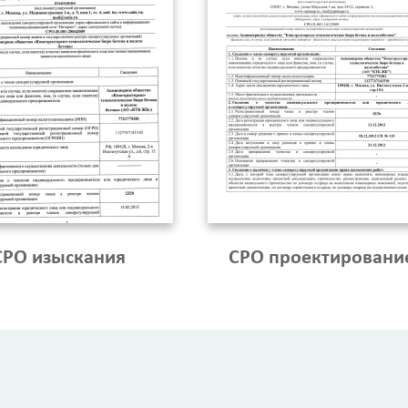
Вид работ
?
Площадь
?
СРО изыскания
СРО проектировани