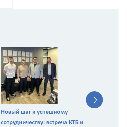
КТБ
эк
ст
Новый шаг к успешному
сотрудничеству: встреча КТБ и