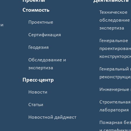
Проекты
Деятельность
Стоимость
Техническое
обследовние
Проектные
ии
экспертиза
Сертификация
Генеральное
Геодезия
проектирован
конструкторс
Обследование и
экспертиза
Генеральный 
реконструкци
Пресс-центр
Инженерные 
Новости
Строительная
Статьи
лаборатория
Новостной дайджест
Пожарная без
и сертификац