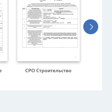
Назначение здания
?
е
СРО Строительство