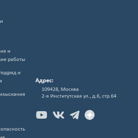
 и
ие и
кие работы
подряд и
Адрес:
я
109428, Москва
изыскания
2-я Институтская ул., д.6, стр.64
опасность
ия