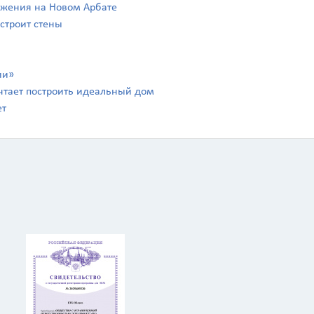
ражения на Новом Арбате
 строит стены
ии»
чтает построить идеальный дом
ет