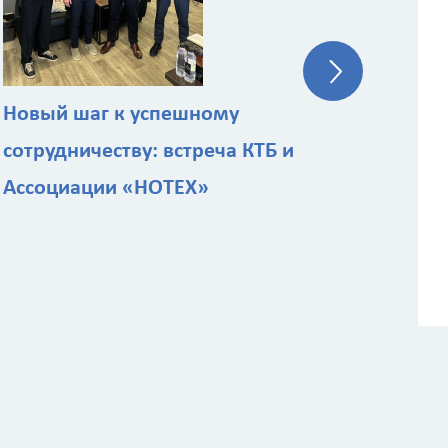
ст
Новый шаг к успешному
сотрудничеству: встреча КТБ и
Ассоциации «НОТЕХ»
 расчёта стоимости работ
Назначение здания
?
ы