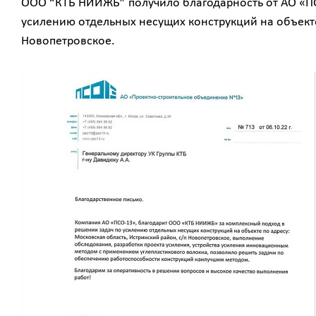
ООО “КТБ НИИЖБ” получило благодарность от АО «ПС
усилению отдельных несущих конструкций на объекте
Новопетровское.