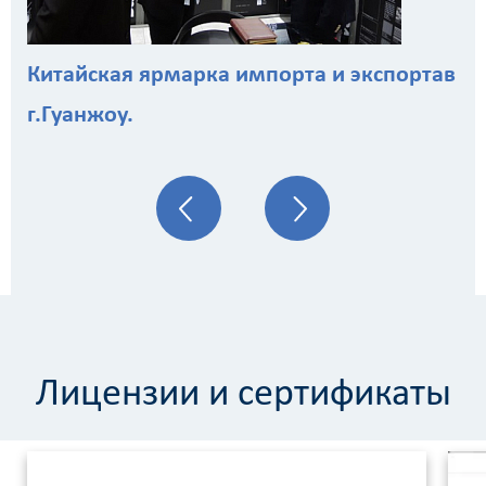
Калькулятор
Китайская ярмарка импорта и экспортав
расчёта
г.Гуанжоу.
стоимости
работ
Вид
работ
?
Площадь
Лицензии и сертификаты
?
Назначение