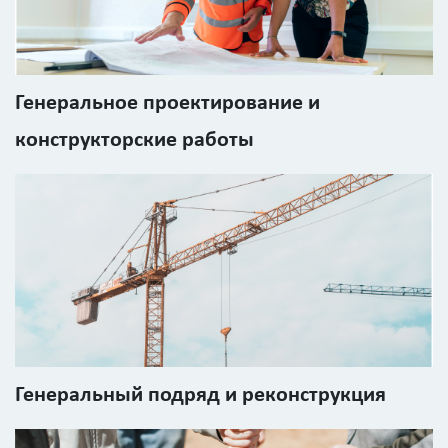
Площадь
Генеральное проектирование и
?
конструкторские работы
Назначение
здания
?
Стоимость
Генеральный подряд и реконструкция
работ
0