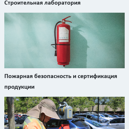
Строительная лаборатория
Введите
код
с
картинки
Я согласен на
обработку
персональных
данных
Пожарная безопасность и сертификация
продукции