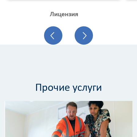
Лицензия
Калькулятор
Прочие услуги
расчёта
стоимости
работ
Вид
работ
?