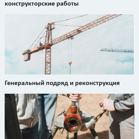
конструкторские работы
Площадь
?
Назначение
здания
?
Генеральный подряд и реконструкция
Стоимость
работ
0
р