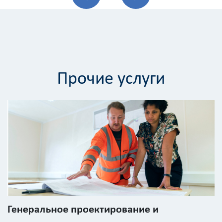
Прочие услуги
Калькулятор
расчёта
стоимости
работ
Вид
работ
?
Генеральное проектирование и