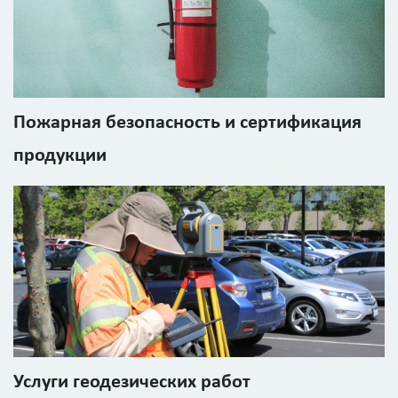
картинки
Я согласен на
обработку
персональных
Пожарная безопасность и сертификация
данных
продукции
Услуги геодезических работ