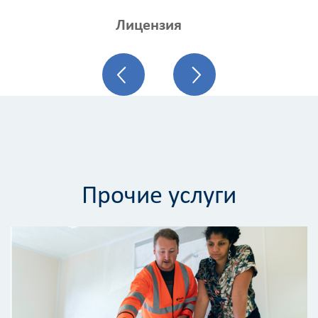
Лицензия
Площадь
?
Назначение
здания
?
Прочие услуги
Стоимость
работ
0