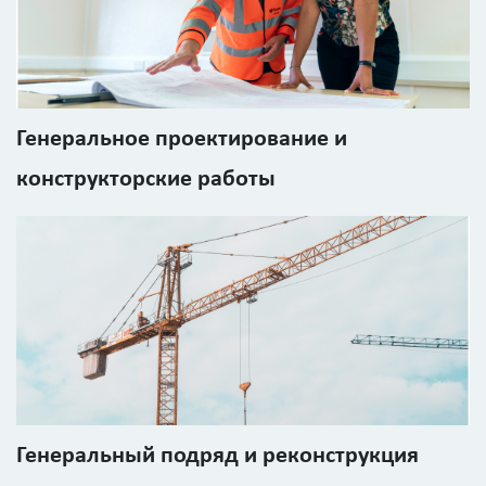
?
Площадь
?
Генеральное проектирование и
конструкторские работы
Назначение
здания
?
Стоимость
работ
Генеральный подряд и реконструкция