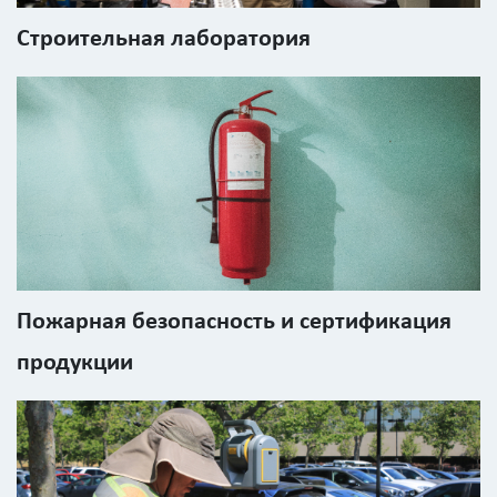
Строительная лаборатория
Введите
код
с
картинки
Я согласен на
обработку
персональных
данных
Пожарная безопасность и сертификация
продукции