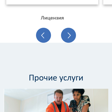
Лицензия
Калькулятор
Прочие услуги
расчёта
стоимости
работ
Вид
работ