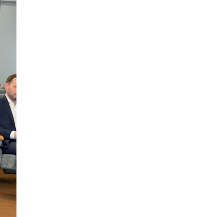
 расчёта стоимости работ
Назначение здания
?