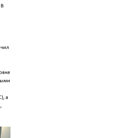
 В
ачил
овке
ными
), а
,