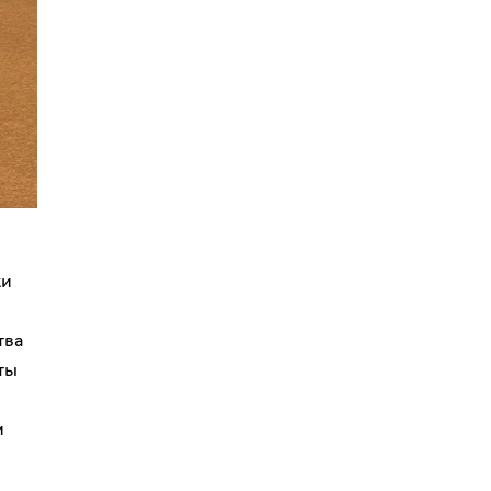
ки
тва
ты
и