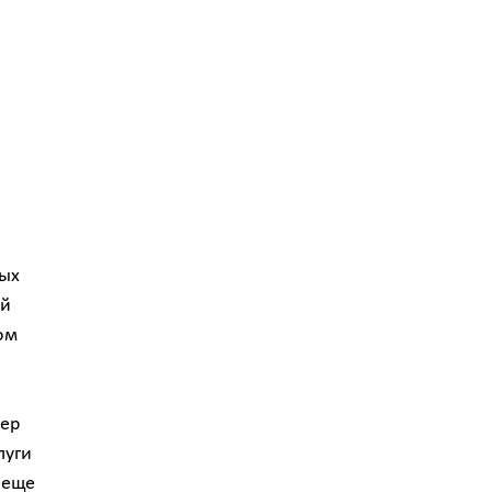
ных
ой
ом
фер
луги
 еще