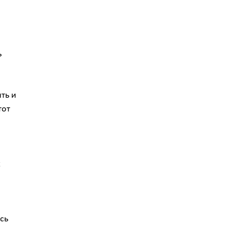
ь
ть и
тот
х
сь