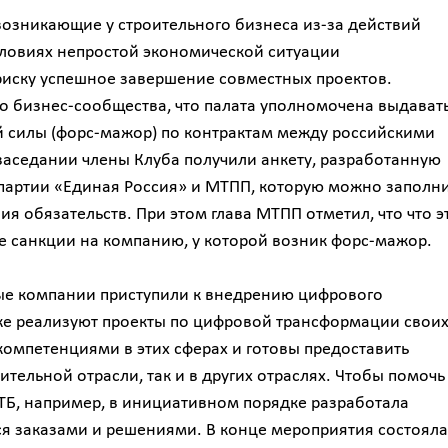
озникающие у строительного бизнеса из-за действий
словиях непростой экономической ситуации
риску успешное завершение совместных проектов.
о бизнес-сообщества, что палата уполномочена выдават
 силы (форс-мажор) по контрактам между российскими
заседании члены Клуба получили анкету, разработанную
партии «Единая Россия» и МТПП, которую можно заполни
 обязательств. При этом глава МТПП отметил, что что э
е санкции на компанию, у которой возник форс-мажор.
ые компании приступили к внедрению цифрового
уже реализуют проекты по цифровой трансформации свои
омпетенциями в этих сферах и готовы предоставить
тельной отрасли, так и в других отраслях. Чтобы помочь
КТБ, например, в инициативном порядке разработала
ся заказами и решениями. В конце мероприятия состояла