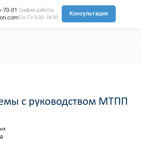
6-70-01
График работы:
Консультация
ton.com
Пн-Пт 9:00-18:00
лемы с руководством МТПП
ных
ой