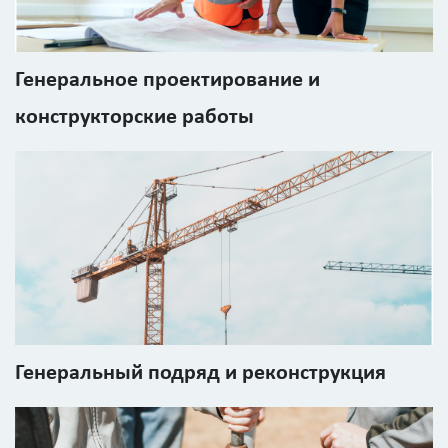
р
Генеральное проектирование и
Стоимость
с
конструкторские работы
учетом
НДС
Получить
детальный
расчёт
Генеральный подряд и реконструкция