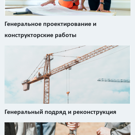
детальный
расчёт
Генеральное проектирование и
конструкторские работы
Введите
код
с
картинки
Я согласен на
Генеральный подряд и реконструкция
обработку
персональных
данных