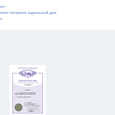
ии»
чтает построить идеальный дом
ет