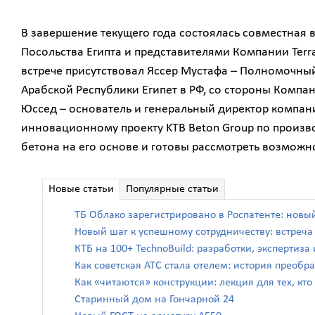
В завершение текущего года состоялась совместная 
Посольства Египта и представителями Компании Terra 
встрече присутствовал Яссер Мустафа – Полномочны
Арабской Республики Египет в РФ, со стороны Компани
Юссед – основатель и генеральный директор компани
инновационному проекту KTB Beton Group по производ
бетона на его основе и готовы рассмотреть возможно
Новые статьи
Популярные статьи
ТБ Облако зарегистрировано в Роспатенте: новы
Новый шаг к успешному сотрудничеству: встреч
КТБ на 100+ TechnoBuild: разработки, экспертиз
Как советская АТС стала отелем: история преоб
Как «читаются» конструкции: лекция для тех, кто
Старинный дом на Гончарной 24