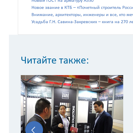
Новый ГОСТ на арматуру А550
Новое звание в КТБ – «Почетный строитель Росс
Внимание, архитекторы, инженеры и все, кто ме
Усадьба Г.Н. Савина-Закревских – книга на 270 л
Читайте также: