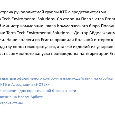
встреча руководителей группы КТБ с представителями
Tech Enviromental Solutions. Со стороны Посольства Егип
й министр коммерции, глава Коммерческого бюро Посоль
и Terra Tech Enviromental Solutions – Доктор Абдельхали
и. Наши коллеги из Египта проявили большой интерес к
ству пеностеклогранулята, а также изделий из ультрале
сть совместного запуска производства на территории Ег
й шаг для эффективного контроля и взаимодействия на стройке
а КТБ и Ассоциации «НОТЕХ»
а и решения для строительной безопасности
ражения на Новом Арбате
 строит стены