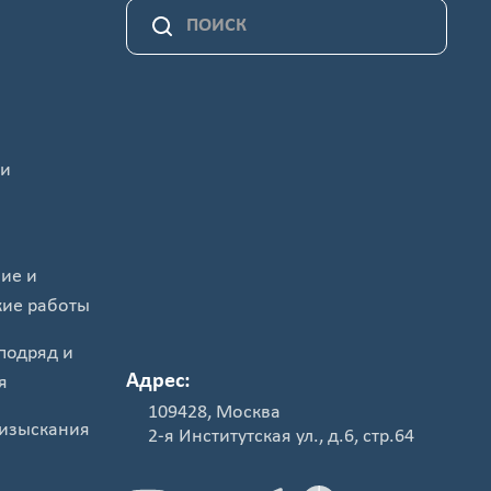
 и
ие и
кие работы
подряд и
Адрес:
я
109428, Москва
изыскания
2-я Институтская ул., д.6, стр.64