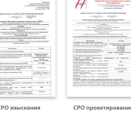
Калькулятор
Вид работ
?
Площадь
?
СРО изыскания
СРО проектировани