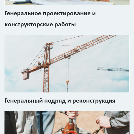
Генеральное проектирование и
Площадь
конструкторские работы
?
Назначение
здания
?
Генеральный подряд и реконструкция
Стоимость
работ
0