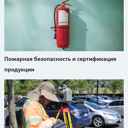
код
с
картинки
Я согласен на
обработку
персональных
данных
Пожарная безопасность и сертификация
продукции