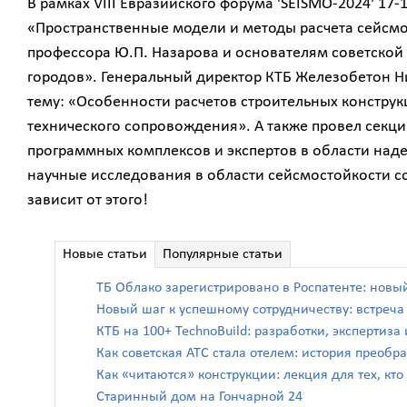
В рамках VIII Евразийского форума 'SEISMO-2024' 17
«Пространственные модели и методы расчета сейсмо
профессора Ю.П. Назарова и основателям советской
городов». Генеральный директор КТБ Железобетон Н
тему: «Особенности расчетов строительных конструк
технического сопровождения». А также провел секци
программных комплексов и экспертов в области над
научные исследования в области сейсмостойкости с
зависит от этого!
Новые статьи
Популярные статьи
ТБ Облако зарегистрировано в Роспатенте: новы
Новый шаг к успешному сотрудничеству: встреч
КТБ на 100+ TechnoBuild: разработки, экспертиз
Как советская АТС стала отелем: история преоб
Как «читаются» конструкции: лекция для тех, кто
Старинный дом на Гончарной 24