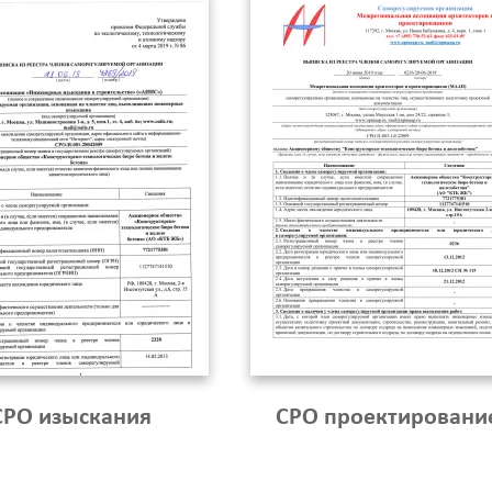
Калькулятор
Вид работ
?
Площадь
?
СРО изыскания
СРО проектировани