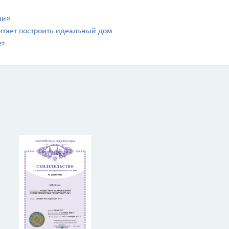
ии»
чтает построить идеальный дом
ет