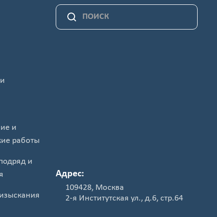
 и
ие и
кие работы
подряд и
Адрес:
я
109428, Москва
изыскания
2-я Институтская ул., д.6, стр.64