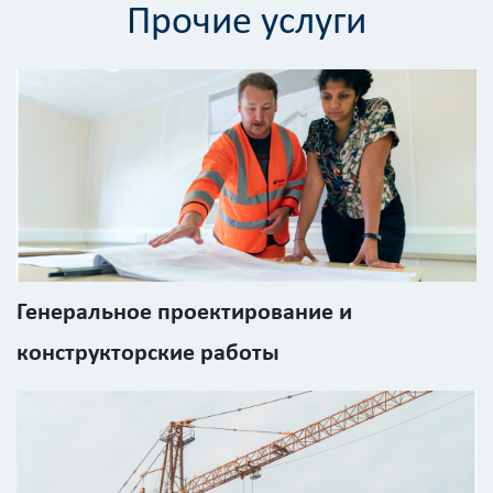
Прочие услуги
Калькулятор
расчёта
стоимости
работ
Вид
работ
Генеральное проектирование и
?
конструкторские работы
Площадь
?