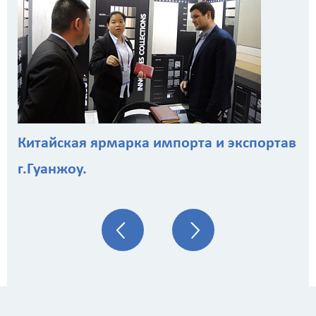
Китайская ярмарка импорта и экспортав
г.Гуанжоу.