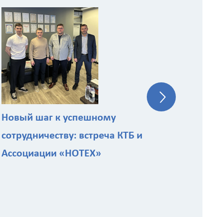
КТБ
эк
ст
Новый шаг к успешному
сотрудничеству: встреча КТБ и
Ассоциации «НОТЕХ»