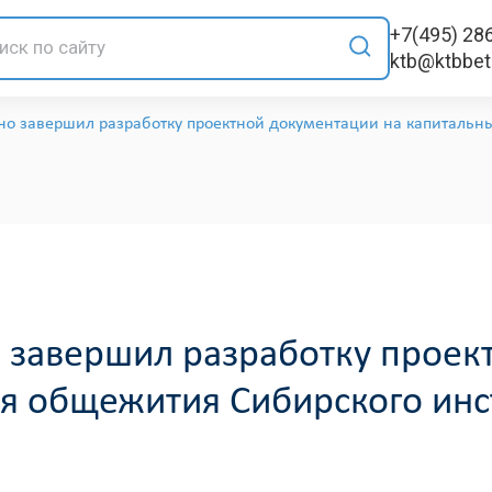
+7(495) 28
ktb@ktbbe
но завершил разработку проектной документации на капитальн
 завершил разработку проек
я общежития Сибирского инст