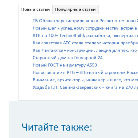
Новые статьи
Популярные статьи
ТБ Облако зарегистрировано в Роспатенте: новы
Новый шаг к успешному сотрудничеству: встреч
КТБ на 100+ TechnoBuild: разработки, экспертиз
Как советская АТС стала отелем: история преоб
Как «читаются» конструкции: лекция для тех, кто
Старинный дом на Гончарной 24
Новый ГОСТ на арматуру А550
Новое звание в КТБ – «Почетный строитель Росс
Внимание, архитекторы, инженеры и все, кто ме
Усадьба Г.Н. Савина-Закревских – книга на 270 л
Читайте также: