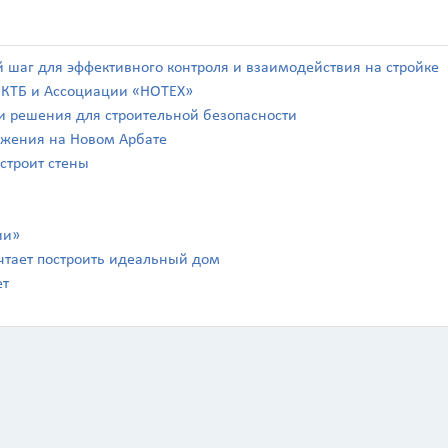
й шаг для эффективного контроля и взаимодействия на стройке
а КТБ и Ассоциации «НОТЕХ»
а и решения для строительной безопасности
ражения на Новом Арбате
 строит стены
Калькулятор
ии»
чтает построить идеальный дом
Вид работ
?
ет
Площадь
?