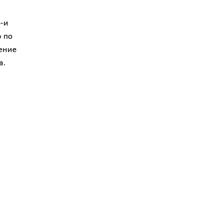
-и
о по
ление
а.