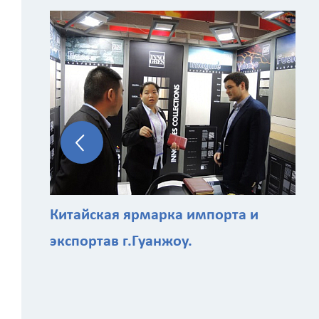
Китайская ярмарка импорта и
экспортав г.Гуанжоу.