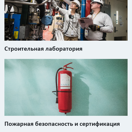
Введите
код
с
картинки
Строительная лаборатория
Я согласен на
обработку
персональных
данных
Пожарная безопасность и сертификация