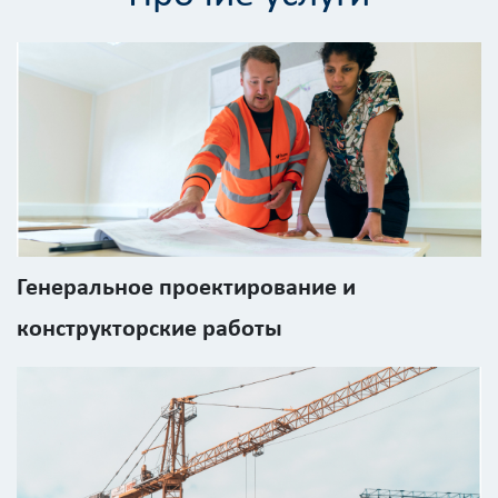
Вид
работ
?
Площадь
?
Генеральное проектирование и
Назначение
здания
конструкторские работы
?