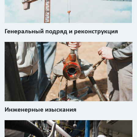
Стоимость
работ
0
Генеральный подряд и реконструкция
р
Стоимость
с
учетом
НДС
Получить
детальный
расчёт
Инженерные изыскания