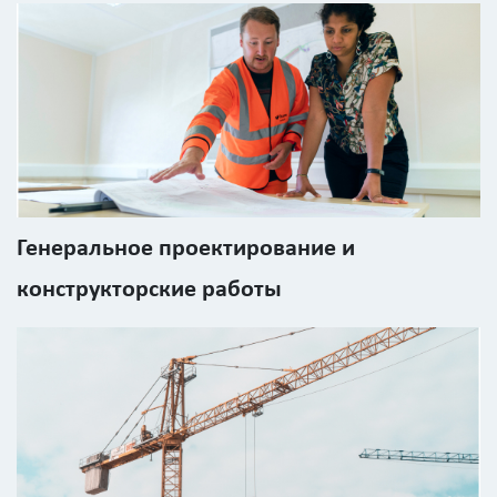
Калькулятор
расчёта
стоимости
работ
Генеральное проектирование и
Вид
работ
конструкторские работы
?
Площадь
?