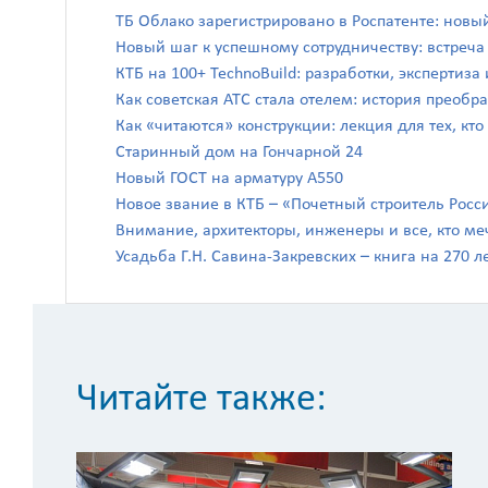
ТБ Облако зарегистрировано в Роспатенте: новы
Новый шаг к успешному сотрудничеству: встреч
КТБ на 100+ TechnoBuild: разработки, экспертиз
Как советская АТС стала отелем: история преоб
Как «читаются» конструкции: лекция для тех, кто
Старинный дом на Гончарной 24
Новый ГОСТ на арматуру А550
Новое звание в КТБ – «Почетный строитель Росс
Внимание, архитекторы, инженеры и все, кто ме
Усадьба Г.Н. Савина-Закревских – книга на 270 л
Читайте также: