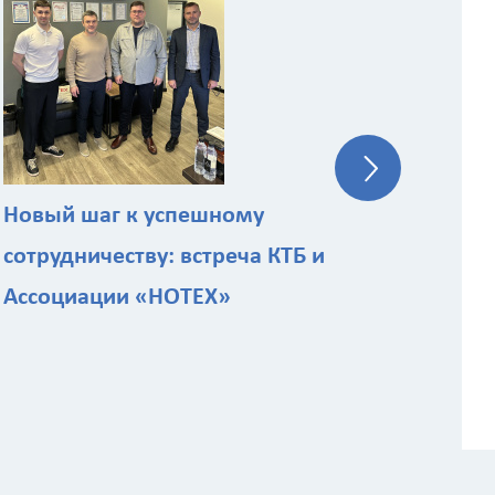
КТБ
эк
ст
Новый шаг к успешному
 расчёта стоимости работ
сотрудничеству: встреча КТБ и
Ассоциации «НОТЕХ»
Назначение здания
?