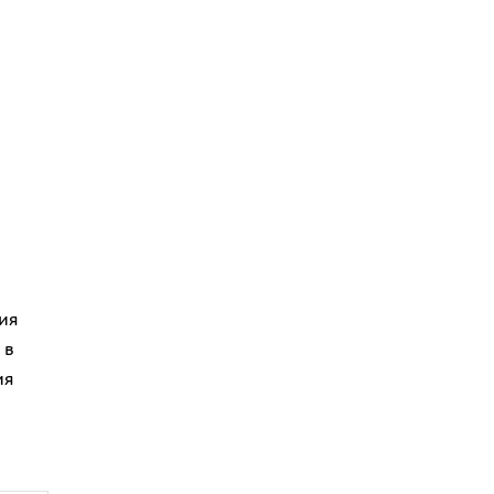
ия
 в
ия