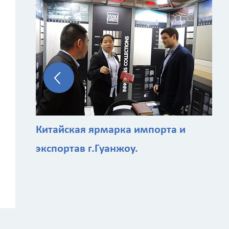
Китайская ярмарка импорта и
экспортав г.Гуанжоу.