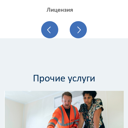
Лицензия
Калькулятор
Прочие услуги
расчёта
стоимости
работ
Вид
работ
?