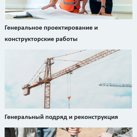
Площадь
Генеральное проектирование и
?
конструкторские работы
Назначение
здания
?
Стоимость
Генеральный подряд и реконструкция
работ
0