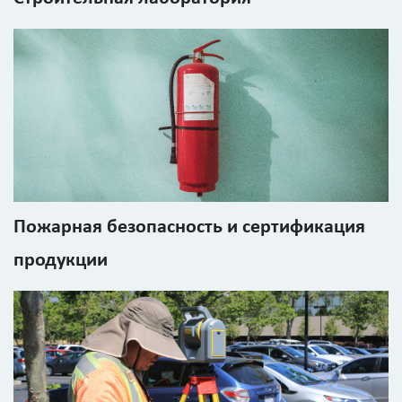
Введите
код
с
картинки
Я согласен на
обработку
персональных
данных
Пожарная безопасность и сертификация
продукции