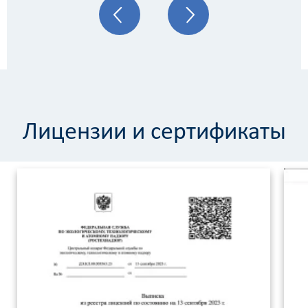
Лицензии и сертификаты
Калькулятор
расчёта
стоимости
работ
Вид
работ
?