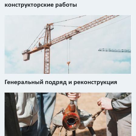
с
конструкторские работы
картинки
Я согласен на
обработку
персональных
данных
Генеральный подряд и реконструкция