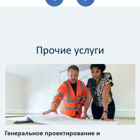
Стоимость
с
учетом
НДС
Получить
Прочие услуги
детальный
расчёт
Введите
Генеральное проектирование и
код