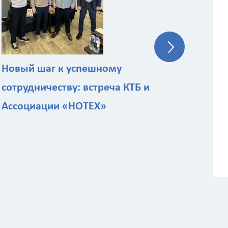
ст
Новый шаг к успешному
сотрудничеству: встреча КТБ и
Ассоциации «НОТЕХ»
 расчёта стоимости работ
Назначение здания
?
ы