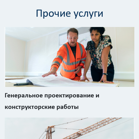
работ
Прочие услуги
Вид
работ
?
Площадь
?
Назначение
Генеральное проектирование и
здания
конструкторские работы
?