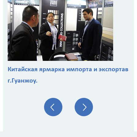
Китайская ярмарка импорта и экспортав
г.Гуанжоу.