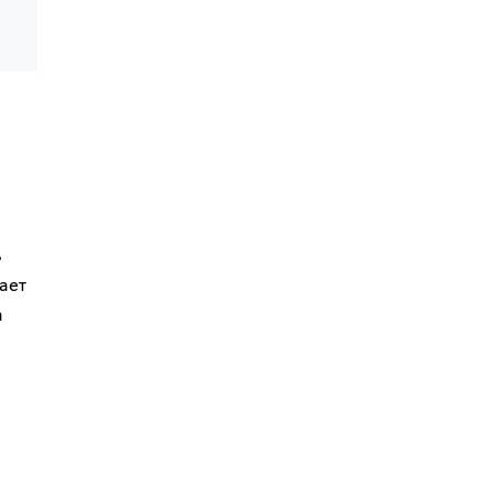
ь
ает
а