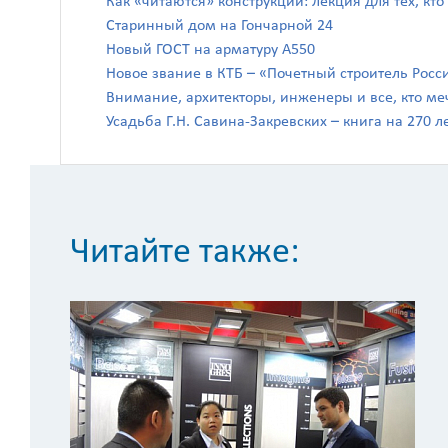
Как «читаются» конструкции: лекция для тех, кто
Старинный дом на Гончарной 24
Новый ГОСТ на арматуру А550
Новое звание в КТБ – «Почетный строитель Росс
Внимание, архитекторы, инженеры и все, кто ме
Усадьба Г.Н. Савина-Закревских – книга на 270 л
Читайте также: