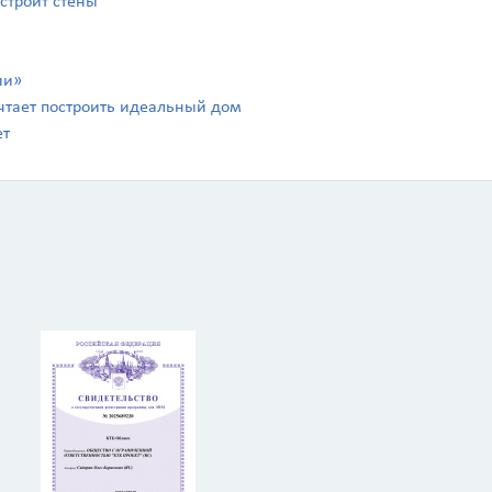
 строит стены
ии»
чтает построить идеальный дом
ет
Калькулятор
Вид работ
?
Площадь
?