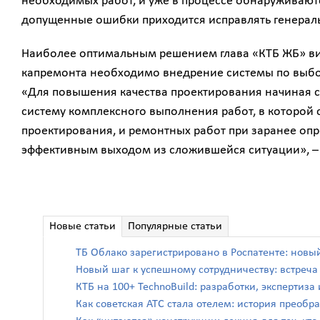
необходимых работ, и уже в процессе обнаруживаютс
допущенные ошибки приходится исправлять генераль
Наиболее оптимальным решением глава «КТБ ЖБ» ви
капремонта необходимо внедрение системы по выбор
«Для повышения качества проектирования начиная с
систему комплексного выполнения работ, в которой
проектирования, и ремонтных работ при заранее опр
эффективным выходом из сложившейся ситуации», –
Новые статьи
Популярные статьи
ТБ Облако зарегистрировано в Роспатенте: новы
Новый шаг к успешному сотрудничеству: встреч
КТБ на 100+ TechnoBuild: разработки, экспертиз
Как советская АТС стала отелем: история преоб