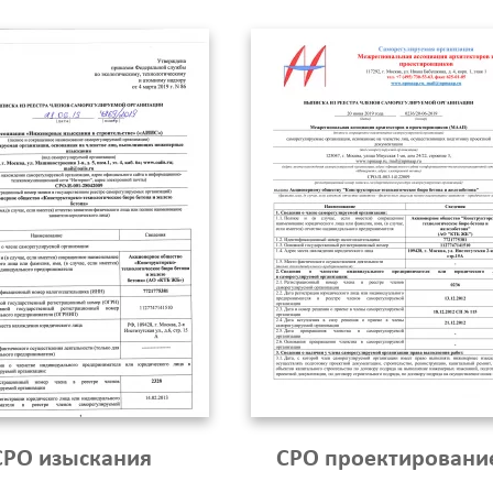
СРО изыскания
СРО проектировани