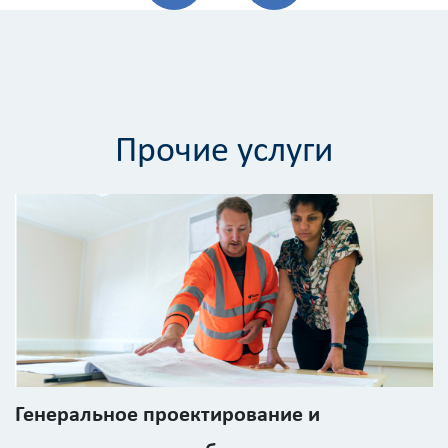
расчёта
стоимости
работ
Вид
работ
Прочие услуги
?
Площадь
?
Назначение
здания
?
Генеральное проектирование и